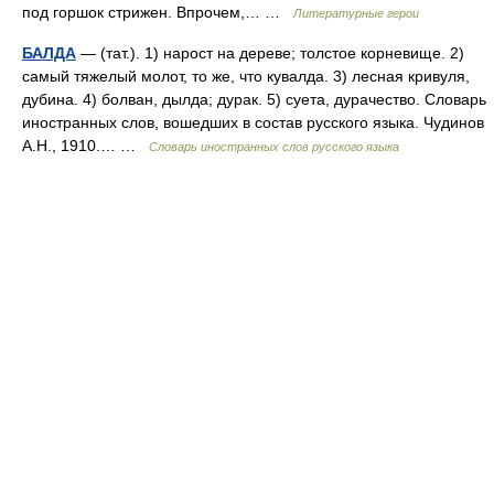
под горшок стрижен. Впрочем,… …
Литературные герои
БАЛДА
— (тат.). 1) нарост на дереве; толстое корневище. 2)
самый тяжелый молот, то же, что кувалда. 3) лесная кривуля,
дубина. 4) болван, дылда; дурак. 5) суета, дурачество. Словарь
иностранных слов, вошедших в состав русского языка. Чудинов
А.Н., 1910.… …
Словарь иностранных слов русского языка