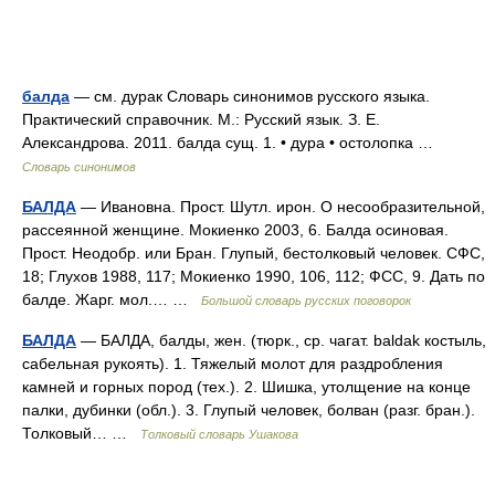
балда
— см. дурак Словарь синонимов русского языка.
Практический справочник. М.: Русский язык. З. Е.
Александрова. 2011. балда сущ. 1. • дура • остолопка …
Словарь синонимов
БАЛДА
— Ивановна. Прост. Шутл. ирон. О несообразительной,
рассеянной женщине. Мокиенко 2003, 6. Балда осиновая.
Прост. Неодобр. или Бран. Глупый, бестолковый человек. СФС,
18; Глухов 1988, 117; Мокиенко 1990, 106, 112; ФСС, 9. Дать по
балде. Жарг. мол.… …
Большой словарь русских поговорок
БАЛДА
— БАЛДА, балды, жен. (тюрк., ср. чагат. baldak костыль,
сабельная рукоять). 1. Тяжелый молот для раздробления
камней и горных пород (тех.). 2. Шишка, утолщение на конце
палки, дубинки (обл.). 3. Глупый человек, болван (разг. бран.).
Толковый… …
Толковый словарь Ушакова