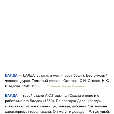
БАЛДА
— БАЛДА, ы, муж. и жен. (прост. бран.). Бестолковый
человек, дурак. Толковый словарь Ожегова. С.И. Ожегов, Н.Ю.
Шведова. 1949 1992 …
Толковый словарь Ожегова
БАЛДА
— герой сказки А.С.Пушкина «Сказка о попе и о
работнике его Балде» (1830). По словарю Даля, «балда»
означает «толстое корневище, палица, дубина». Это вполне
характеризует героя сказки. Он могуч и дороден. Рот до ушей,