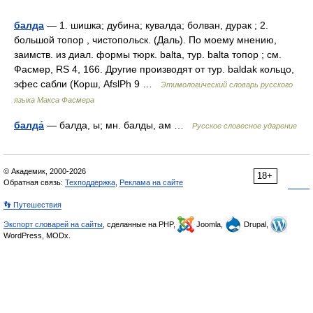
балда
— 1. шишка; дубина; кувалда; болван, дурак ; 2.
большой топор , чистопольск. (Даль). По моему мнению,
заимств. из диал. формы тюрк. balta, тур. balta топор ; см.
Фасмер, RS 4, 166. Другие производят от тур. baldak кольцо,
эфес сабли (Корш, AfslPh 9 …
Этимологический словарь русского
языка Макса Фасмера
балда́
— балда, ы; мн. балды, ам …
Русское словесное ударение
© Академик, 2000-2026
18+
Обратная связь:
Техподдержка
,
Реклама на сайте
👣 Путешествия
Экспорт словарей на сайты
, сделанные на PHP,
Joomla,
Drupal,
WordPress, MODx.