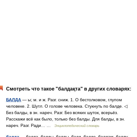
Смотреть что такое "балдақта" в других словарях:
БАЛДА
— ы; м. и ж. Разг. сниж. 1. О бестолковом, глупом
человеке. 2. Шутл. О голове человека. Стукнуть по балде. ◁
Без балды, в зн. нареч. Разг. Без всяких шуток, всерьёз.
Расскажи всё как было, только без балды. Для балды, в зн.
нареч. Разг. Ради… …
Энциклопедический словарь
балда
— балда, балды, балды, балд, балде, балдам, балду,