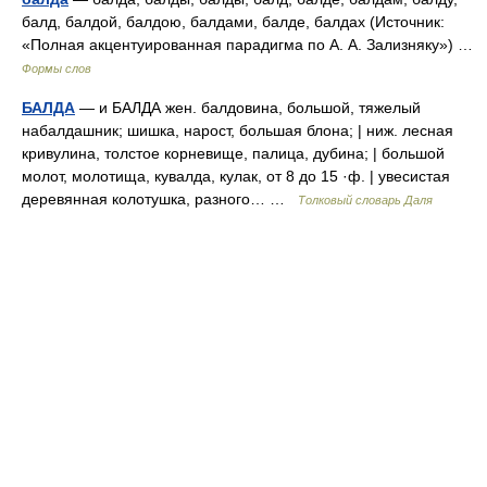
балд, балдой, балдою, балдами, балде, балдах (Источник:
«Полная акцентуированная парадигма по А. А. Зализняку») …
Формы слов
БАЛДА
— и БАЛДА жен. балдовина, большой, тяжелый
набалдашник; шишка, нарост, большая блона; | ниж. лесная
кривулина, толстое корневище, палица, дубина; | большой
молот, молотища, кувалда, кулак, от 8 до 15 ·ф. | увесистая
деревянная колотушка, разного… …
Толковый словарь Даля